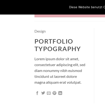
Zum
Diese Website benutzt C
Inhalt
springen
Design
PORTFOLIO
TYPOGRAPHY
Lorem ipsum dolor sit amet,
consectetuer adipiscing elit, sed
diam nonummy nibh euismod
tincidunt ut laoreet dolore
magna aliquam erat volutpat.