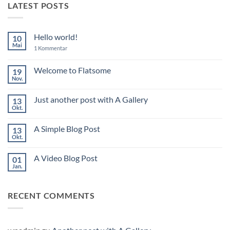
LATEST POSTS
Hello world!
10
Mai
zu
1 Kommentar
Hello
world!
Welcome to Flatsome
19
Nov.
Keine
Kommentare
zu
Just another post with A Gallery
13
Welcome
to
Okt.
Keine
Flatsome
Kommentare
zu
A Simple Blog Post
13
Just
another
Okt.
Keine
post
Kommentare
with
zu
A
A Video Blog Post
01
A
Gallery
Simple
Jan.
Keine
Blog
Kommentare
Post
zu
A
RECENT COMMENTS
Video
Blog
Post