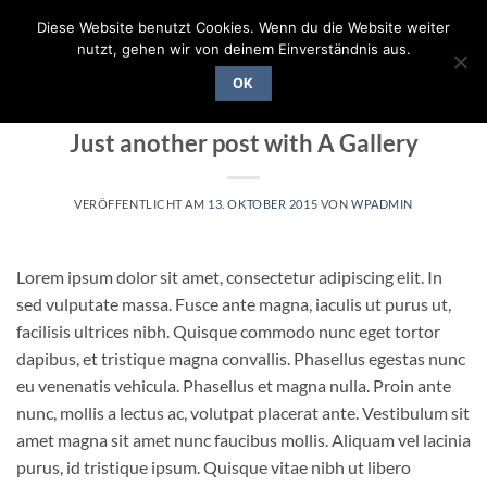
Zum
Diese Website benutzt Cookies. Wenn du die Website weiter
Inhalt
nutzt, gehen wir von deinem Einverständnis aus.
springen
OK
UNCATEGORIZED
Just another post with A Gallery
VERÖFFENTLICHT AM
13. OKTOBER 2015
VON
WPADMIN
Lorem ipsum dolor sit amet, consectetur adipiscing elit. In
sed vulputate massa. Fusce ante magna, iaculis ut purus ut,
facilisis ultrices nibh. Quisque commodo nunc eget tortor
dapibus, et tristique magna convallis. Phasellus egestas nunc
eu venenatis vehicula. Phasellus et magna nulla. Proin ante
nunc, mollis a lectus ac, volutpat placerat ante. Vestibulum sit
amet magna sit amet nunc faucibus mollis. Aliquam vel lacinia
purus, id tristique ipsum. Quisque vitae nibh ut libero