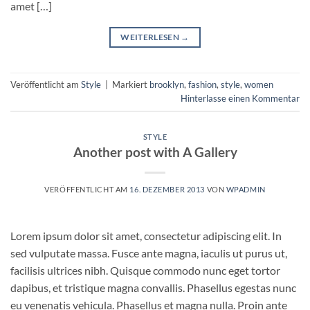
amet […]
WEITERLESEN
→
Veröffentlicht am
Style
|
Markiert
brooklyn
,
fashion
,
style
,
women
Hinterlasse einen Kommentar
STYLE
Another post with A Gallery
VERÖFFENTLICHT AM
16. DEZEMBER 2013
VON
WPADMIN
Lorem ipsum dolor sit amet, consectetur adipiscing elit. In
sed vulputate massa. Fusce ante magna, iaculis ut purus ut,
facilisis ultrices nibh. Quisque commodo nunc eget tortor
dapibus, et tristique magna convallis. Phasellus egestas nunc
eu venenatis vehicula. Phasellus et magna nulla. Proin ante