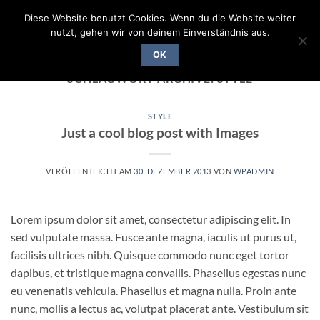
Zum
Diese Website benutzt Cookies. Wenn du die Website weiter
Inhalt
nutzt, gehen wir von deinem Einverständnis aus.
springen
OK
SCHLAGWORT-ARCHIVE:
STYLE
STYLE
Just a cool blog post with Images
VERÖFFENTLICHT AM
30. DEZEMBER 2013
VON
WPADMIN
Lorem ipsum dolor sit amet, consectetur adipiscing elit. In
sed vulputate massa. Fusce ante magna, iaculis ut purus ut,
facilisis ultrices nibh. Quisque commodo nunc eget tortor
dapibus, et tristique magna convallis. Phasellus egestas nunc
eu venenatis vehicula. Phasellus et magna nulla. Proin ante
nunc, mollis a lectus ac, volutpat placerat ante. Vestibulum sit