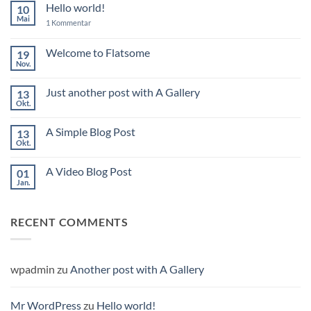
Hello world!
10
Mai
zu
1 Kommentar
Hello
world!
Welcome to Flatsome
19
Nov.
Keine
Kommentare
zu
Just another post with A Gallery
13
Welcome
to
Okt.
Keine
Flatsome
Kommentare
zu
A Simple Blog Post
13
Just
another
Okt.
Keine
post
Kommentare
with
zu
A
A Video Blog Post
01
A
Gallery
Simple
Jan.
Keine
Blog
Kommentare
Post
zu
A
RECENT COMMENTS
Video
Blog
Post
wpadmin
zu
Another post with A Gallery
Mr WordPress
zu
Hello world!