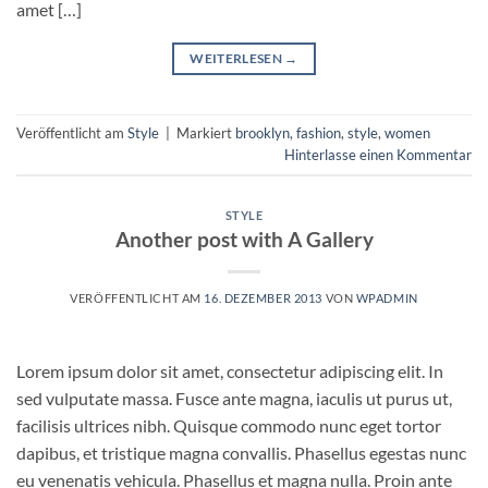
amet […]
WEITERLESEN
→
Veröffentlicht am
Style
|
Markiert
brooklyn
,
fashion
,
style
,
women
Hinterlasse einen Kommentar
STYLE
Another post with A Gallery
VERÖFFENTLICHT AM
16. DEZEMBER 2013
VON
WPADMIN
Lorem ipsum dolor sit amet, consectetur adipiscing elit. In
sed vulputate massa. Fusce ante magna, iaculis ut purus ut,
facilisis ultrices nibh. Quisque commodo nunc eget tortor
dapibus, et tristique magna convallis. Phasellus egestas nunc
eu venenatis vehicula. Phasellus et magna nulla. Proin ante