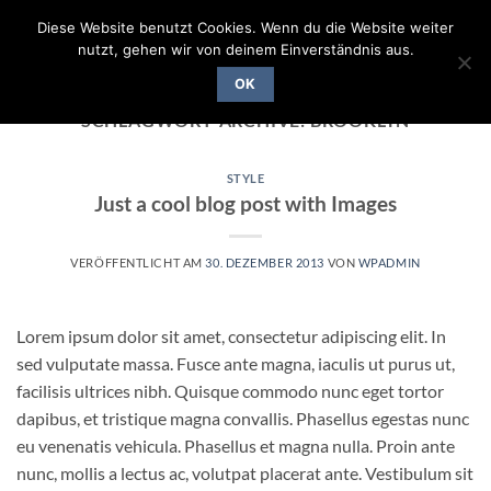
Zum
Diese Website benutzt Cookies. Wenn du die Website weiter
Inhalt
nutzt, gehen wir von deinem Einverständnis aus.
springen
OK
SCHLAGWORT-ARCHIVE:
BROOKLYN
STYLE
Just a cool blog post with Images
VERÖFFENTLICHT AM
30. DEZEMBER 2013
VON
WPADMIN
Lorem ipsum dolor sit amet, consectetur adipiscing elit. In
sed vulputate massa. Fusce ante magna, iaculis ut purus ut,
facilisis ultrices nibh. Quisque commodo nunc eget tortor
dapibus, et tristique magna convallis. Phasellus egestas nunc
eu venenatis vehicula. Phasellus et magna nulla. Proin ante
nunc, mollis a lectus ac, volutpat placerat ante. Vestibulum sit