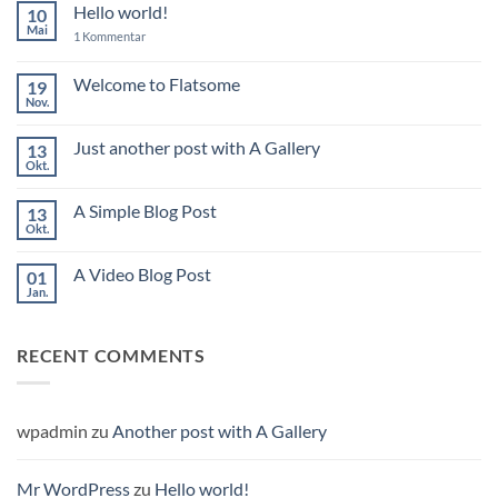
Hello world!
10
Mai
zu
1 Kommentar
Hello
world!
Welcome to Flatsome
19
Nov.
Keine
Kommentare
zu
Just another post with A Gallery
13
Welcome
to
Okt.
Keine
Flatsome
Kommentare
zu
A Simple Blog Post
13
Just
another
Okt.
Keine
post
Kommentare
with
zu
A
A Video Blog Post
01
A
Gallery
Simple
Jan.
Keine
Blog
Kommentare
Post
zu
A
RECENT COMMENTS
Video
Blog
Post
wpadmin
zu
Another post with A Gallery
Mr WordPress
zu
Hello world!